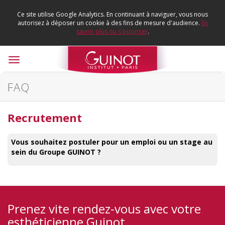
Ce site utilise Google Analytics. En continuant à naviguer, vous nous
autorisez à déposer un cookie à des fins de mesure d'audience.
En
savoir plus ou s'opposer
.
Toggle
navigation
FAQ
Recrutement
Vous souhaitez postuler pour un emploi ou un stage au
sein du Groupe GUINOT ?
Prenez vite rendez-vous avec votre
esthéticienne Guinot