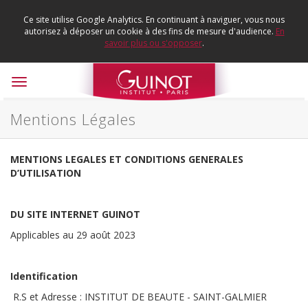
Ce site utilise Google Analytics. En continuant à naviguer, vous nous
autorisez à déposer un cookie à des fins de mesure d'audience.
En
savoir plus ou s'opposer
.
Toggle
navigation
Mentions Légales
MENTIONS LEGALES ET CONDITIONS GENERALES
D’UTILISATION
DU SITE INTERNET GUINOT
Applicables au 29 août 2023
Identification
R.S et Adresse : INSTITUT DE BEAUTE - SAINT-GALMIER