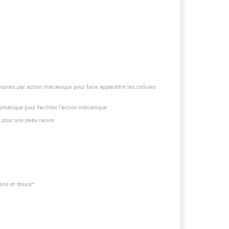
s mortes par action mécanique pour faire apparaître les cellules
zymatique pour faciliter l'action mécanique
re pour une peau neuve
isse et douce*