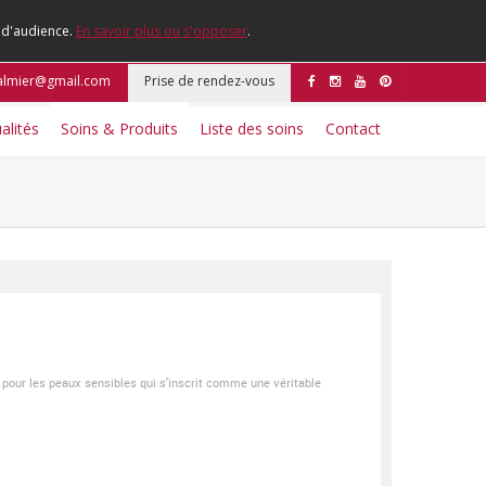
e d'audience.
En savoir plus ou s'opposer
.
galmier@gmail.com
Prise de rendez-vous
alités
Soins & Produits
Liste des soins
Contact
pour les peaux sensibles qui s'inscrit comme une véritable