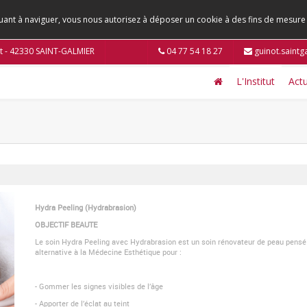
tinuant à naviguer, vous nous autorisez à déposer un cookie à des fins de mesur
t - 42330 SAINT-GALMIER
04 77 54 18 27
guinot.saint
L'Institut
Actu
Hydra Peeling (Hydrabrasion)
OBJECTIF BEAUTE
Le soin Hydra Peeling avec Hydrabrasion est un soin rénovateur de peau pensé 
alternative à la Médecine Esthétique pour :
- Gommer les signes visibles de l’âge
- Apporter de l’éclat au teint