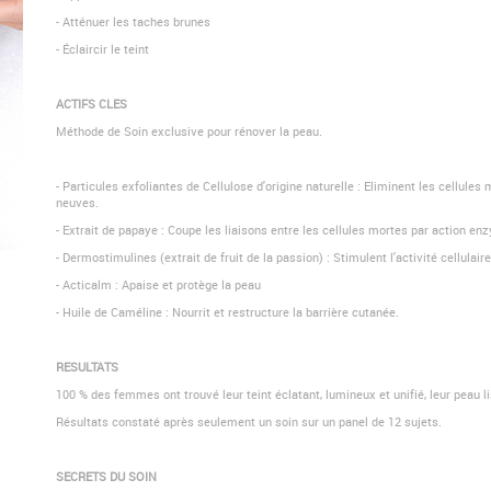
- Atténuer les taches brunes
- Éclaircir le teint
ACTIFS CLES
Méthode de Soin exclusive pour rénover la peau.
- Particules exfoliantes de Cellulose d'origine naturelle : Eliminent les cellule
neuves.
- Extrait de papaye : Coupe les liaisons entre les cellules mortes par action en
- Dermostimulines (extrait de fruit de la passion) : Stimulent l'activité cellulai
- Acticalm : Apaise et protège la peau
- Huile de Caméline : Nourrit et restructure la barrière cutanée.
RESULTATS
100 % des femmes ont trouvé leur teint éclatant, lumineux et unifié, leur peau l
Résultats constaté après seulement un soin sur un panel de 12 sujets.
SECRETS DU SOIN