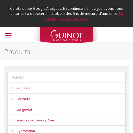
Ce site utilise Google Analytics. En continuant à naviguer, vous nous
autorisez à déposer un cookie à des fins de mesure d'audience.
En
savoir plus ou s'opposer
.
Toggle
navigation
Produits
VISAGE
Jeunesse
Fermeté
Longevité
Soins Yeux, Lèvres, Cou
Hydratation