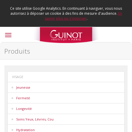
Ce site utilise Google Analytics. En continuant à naviguer, vous nous
autorisez à déposer un cookie à des fins de mesure d'audience.
En
savoir plus ou s'opposer
.
Toggle
navigation
Produits
VISAGE
Jeunesse
Fermeté
Longevité
Soins Yeux, Lèvres, Cou
Hydratation